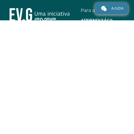
AJUDA
Para alunos
APRENDIZÁGIL
CURSOS
PROGRAMAS
INSTITUCIONAL
AJUDA
Para parceiros
Nas redes
ADESÃO
INSTITUIÇÕES
PARTICIPANTES
EV.G EM NÚMEROS
VALIDAÇÃO DE
DOCUMENTOS
TERMO DE USO E AVISO
DE PRIVACIDADE