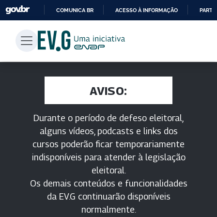
COMUNICA BR
ACESSO À INFORMAÇÃO
PARTI
IR
PARA
O
CONTEÚDO
AVISO:
Durante o período de defeso eleitoral,
alguns vídeos, podcasts e links dos
cursos poderão ficar temporariamente
indisponíveis para atender à legislação
eleitoral.
Os demais conteúdos e funcionalidades
da EV.G continuarão disponíveis
normalmente.