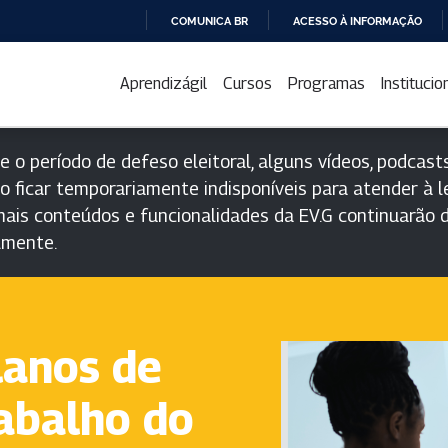
COMUNICA BR
ACESSO À INFORMAÇÃO
IR
PARA
Aprendizágil
Cursos
Programas
Institucio
O
CONTEÚDO
e o período de defeso eleitoral, alguns vídeos, podcasts
o ficar temporariamente indisponíveis para atender à le
ais conteúdos e funcionalidades da EV.G continuarão d
lmente.
lanos de
abalho do