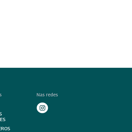
s
Nas redes
S
TES
EROS