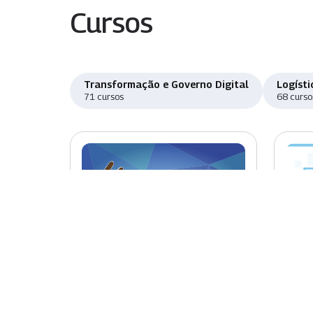
Cursos
Transformação e Governo Digital
Logísti
71 cursos
68 curso
Novo
Nov
Introdução à Libras
Sist