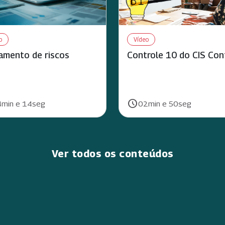
o
Vídeo
amento de riscos
Controle 10 do CIS Con
schedule
ão:
Duração:
min e 14seg
02min e 50seg
Ver todos os conteúdos