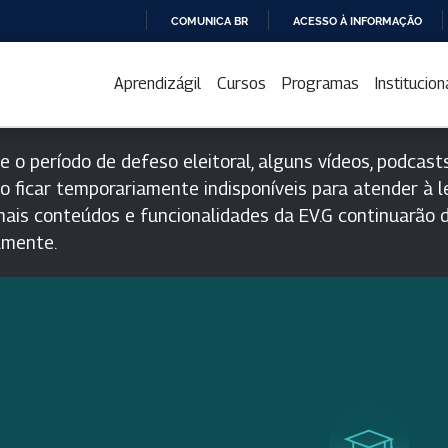
COMUNICA BR
ACESSO À INFORMAÇÃO
IR
PARA
Aprendizágil
Cursos
Programas
Institucion
O
CONTEÚDO
e o período de defeso eleitoral, alguns vídeos, podcasts
o ficar temporariamente indisponíveis para atender à le
ais conteúdos e funcionalidades da EV.G continuarão d
lmente.