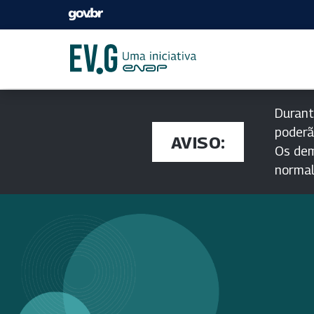
Durant
poderã
AVISO:
Os dem
norma