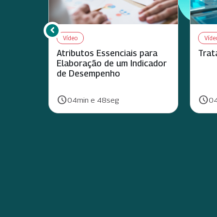
chevron_left
Rolar para esquerda
Vídeo
Víde
Atributos Essenciais para
Trat
Elaboração de um Indicador
de Desempenho
schedule
schedule
Duração:
Duraç
04min e 48seg
04