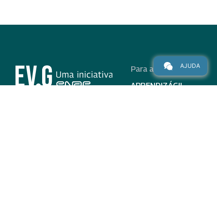
AJUDA
Para alunos
APRENDIZÁGIL
CURSOS
PROGRAMAS
INSTITUCIONAL
AJUDA
Para parceiros
Nas redes
ADESÃO
INSTITUIÇÕES
PARTICIPANTES
EV.G EM NÚMEROS