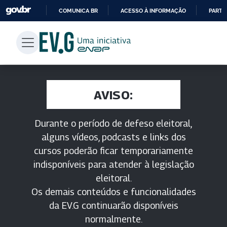
COMUNICA BR
ACESSO À INFORMAÇÃO
PARTI
IR
PARA
O
CONTEÚDO
AVISO:
Durante o período de defeso eleitoral,
alguns vídeos, podcasts e links dos
cursos poderão ficar temporariamente
indisponíveis para atender à legislação
eleitoral.
Os demais conteúdos e funcionalidades
da EV.G continuarão disponíveis
normalmente.