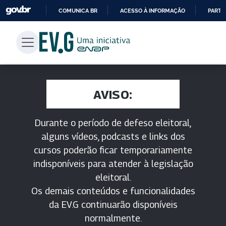
COMUNICA BR
ACESSO À INFORMAÇÃO
PARTI
IR
PARA
O
CONTEÚDO
AVISO:
Durante o período de defeso eleitoral,
alguns vídeos, podcasts e links dos
cursos poderão ficar temporariamente
indisponíveis para atender à legislação
eleitoral.
Os demais conteúdos e funcionalidades
da EV.G continuarão disponíveis
normalmente.