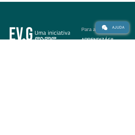
AJUDA
Para alunos
APRENDIZÁGIL
CURSOS
PROGRAMAS
INSTITUCIONAL
AJUDA
Para parceiros
Nas redes
ADESÃO
INSTITUIÇÕES
PARTICIPANTES
EV.G EM NÚMEROS
VALIDAÇÃO DE
DOCUMENTOS