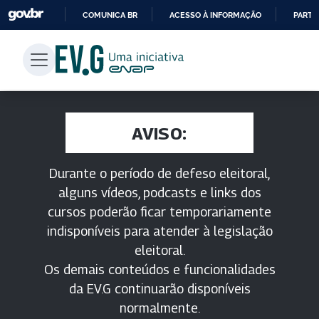
COMUNICA BR
ACESSO À INFORMAÇÃO
PARTI
IR
PARA
O
CONTEÚDO
AVISO:
Durante o período de defeso eleitoral,
alguns vídeos, podcasts e links dos
cursos poderão ficar temporariamente
indisponíveis para atender à legislação
eleitoral.
Os demais conteúdos e funcionalidades
da EV.G continuarão disponíveis
normalmente.