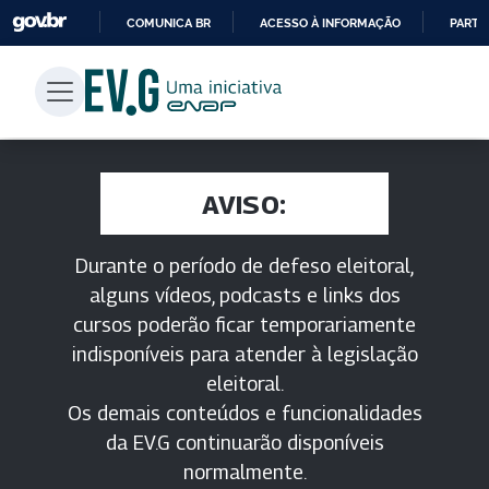
COMUNICA BR
ACESSO À INFORMAÇÃO
PARTI
IR
PARA
O
CONTEÚDO
AVISO:
Durante o período de defeso eleitoral,
alguns vídeos, podcasts e links dos
cursos poderão ficar temporariamente
indisponíveis para atender à legislação
eleitoral.
Os demais conteúdos e funcionalidades
da EV.G continuarão disponíveis
normalmente.