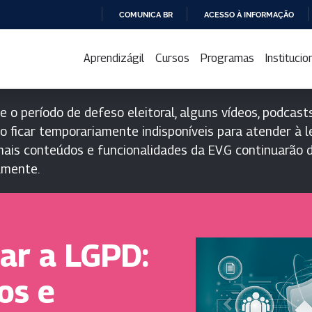
COMUNICA BR
ACESSO À INFORMAÇÃO
IR
PARA
Aprendizágil
Cursos
Programas
Institucio
O
CONTEÚDO
e o período de defeso eleitoral, alguns vídeos, podcasts
o ficar temporariamente indisponíveis para atender à le
ais conteúdos e funcionalidades da EV.G continuarão d
lmente.
ar a LGPD:
os e