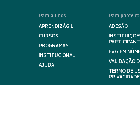
Para alunos
Para parceiro
APRENDIZÁGIL
ADESÃO
CURSOS
INSTITUIÇÕE
PARTICIPAN
PROGRAMAS
EV.G EM NÚM
INSTITUCIONAL
VALIDAÇÃO 
AJUDA
TERMO DE US
PRIVACIDADE
expand_less
Ir para 