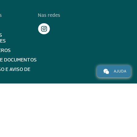
s
Nas redes
S
TES
EROS
DE DOCUMENTOS
O E AVISO DE
AJUDA
topo da página