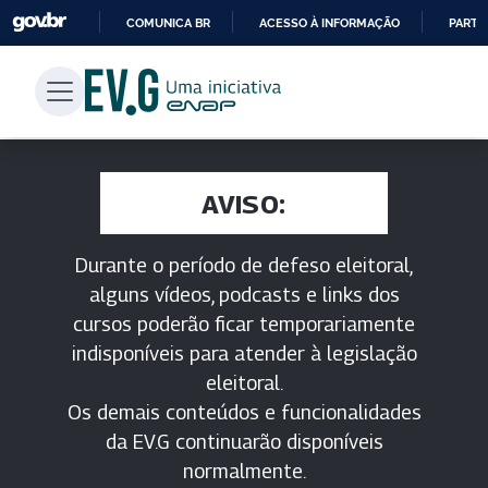
COMUNICA BR
ACESSO À INFORMAÇÃO
PARTI
IR
PARA
O
CONTEÚDO
AVISO:
Durante o período de defeso eleitoral,
alguns vídeos, podcasts e links dos
cursos poderão ficar temporariamente
indisponíveis para atender à legislação
eleitoral.
Os demais conteúdos e funcionalidades
da EV.G continuarão disponíveis
normalmente.