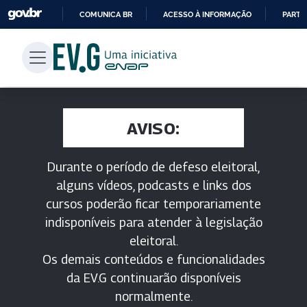
COMUNICA BR
ACESSO À INFORMAÇÃO
PARTI
IR
PARA
O
CONTEÚDO
AVISO:
Durante o período de defeso eleitoral,
alguns vídeos, podcasts e links dos
cursos poderão ficar temporariamente
indisponíveis para atender à legislação
eleitoral.
Os demais conteúdos e funcionalidades
da EV.G continuarão disponíveis
normalmente.