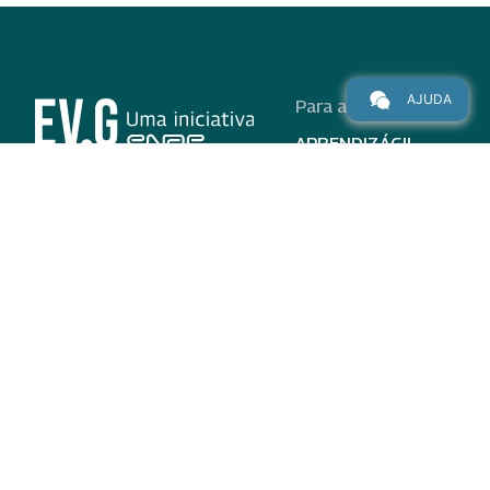
AJUDA
Para alunos
APRENDIZÁGIL
CURSOS
PROGRAMAS
INSTITUCIONAL
AJUDA
Para parceiros
Nas redes
ADESÃO
INSTITUIÇÕES
PARTICIPANTES
EV.G EM NÚMEROS
VALIDAÇÃO DE
DOCUMENTOS