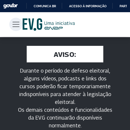
COMUNICA BR
ACESSO À INFORMAÇÃO
PARTI
IR
PARA
O
CONTEÚDO
AVISO:
Durante o período de defeso eleitoral,
alguns vídeos, podcasts e links dos
cursos poderão ficar temporariamente
indisponíveis para atender à legislação
eleitoral.
Os demais conteúdos e funcionalidades
da EV.G continuarão disponíveis
normalmente.