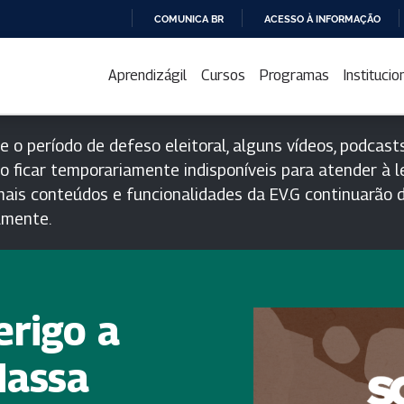
COMUNICA BR
ACESSO À INFORMAÇÃO
IR
PARA
Aprendizágil
Cursos
Programas
Institucio
O
CONTEÚDO
e o período de defeso eleitoral, alguns vídeos, podcasts
o ficar temporariamente indisponíveis para atender à le
ais conteúdos e funcionalidades da EV.G continuarão d
lmente.
erigo a
Massa