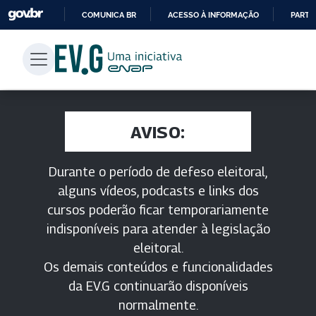
COMUNICA BR
ACESSO À INFORMAÇÃO
PARTI
IR
PARA
O
CONTEÚDO
AVISO:
Durante o período de defeso eleitoral,
alguns vídeos, podcasts e links dos
cursos poderão ficar temporariamente
indisponíveis para atender à legislação
eleitoral.
Os demais conteúdos e funcionalidades
da EV.G continuarão disponíveis
normalmente.