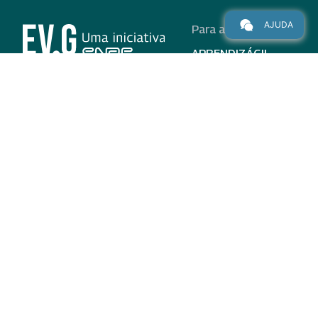
AJUDA
Para alunos
APRENDIZÁGIL
CURSOS
PROGRAMAS
INSTITUCIONAL
AJUDA
Para parceiros
Nas redes
ADESÃO
INSTITUIÇÕES
PARTICIPANTES
EV.G EM NÚMEROS
VALIDAÇÃO DE
DOCUMENTOS
TERMO DE USO E AVISO
DE PRIVACIDADE