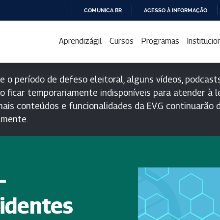
COMUNICA BR
ACESSO À INFORMAÇÃO
IR
PARA
Aprendizágil
Cursos
Programas
Institucio
O
CONTEÚDO
e o período de defeso eleitoral, alguns vídeos, podcasts
o ficar temporariamente indisponíveis para atender à le
ais conteúdos e funcionalidades da EV.G continuarão d
lmente.
-
identes