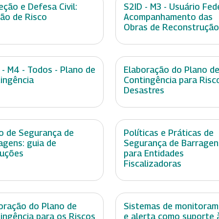
eção e Defesa Civil:
S2ID - M3 - Usuário Fede
ão de Risco
Acompanhamento das
Obras de Reconstrução
 - M4 - Todos - Plano de
Elaboração do Plano d
ingência
Contingência para Risc
Desastres
o de Segurança de
Políticas e Práticas de
agens: guia de
Segurança de Barragen
ruções
para Entidades
Fiscalizadoras
oração do Plano de
Sistemas de monitora
ingência para os Riscos
e alerta como suporte 