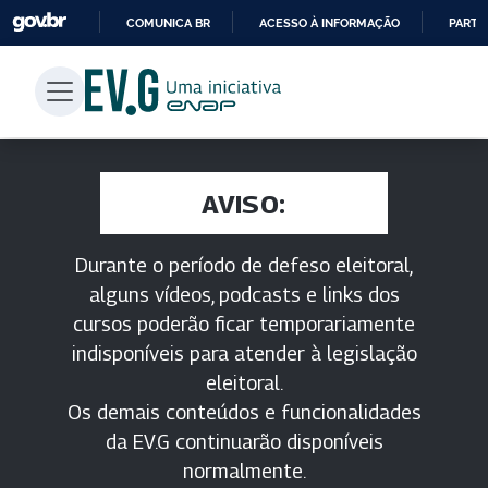
COMUNICA BR
ACESSO À INFORMAÇÃO
PARTI
IR
PARA
O
CONTEÚDO
AVISO:
Durante o período de defeso eleitoral,
alguns vídeos, podcasts e links dos
cursos poderão ficar temporariamente
indisponíveis para atender à legislação
eleitoral.
Os demais conteúdos e funcionalidades
da EV.G continuarão disponíveis
normalmente.