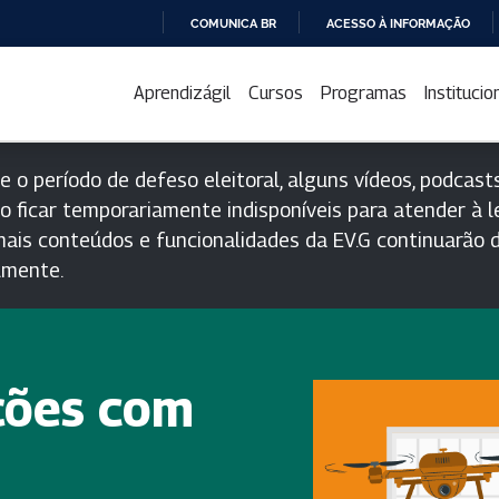
COMUNICA BR
ACESSO À INFORMAÇÃO
IR
PARA
Aprendizágil
Cursos
Programas
Institucio
O
CONTEÚDO
e o período de defeso eleitoral, alguns vídeos, podcasts
o ficar temporariamente indisponíveis para atender à le
ais conteúdos e funcionalidades da EV.G continuarão d
lmente.
ções com