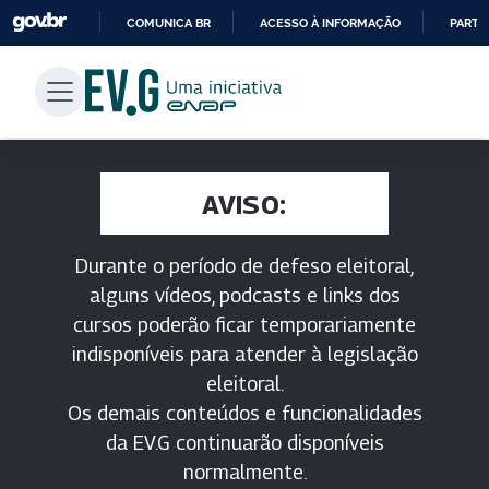
COMUNICA BR
ACESSO À INFORMAÇÃO
PARTI
IR
PARA
O
CONTEÚDO
AVISO:
Durante o período de defeso eleitoral,
alguns vídeos, podcasts e links dos
cursos poderão ficar temporariamente
indisponíveis para atender à legislação
eleitoral.
Os demais conteúdos e funcionalidades
da EV.G continuarão disponíveis
normalmente.