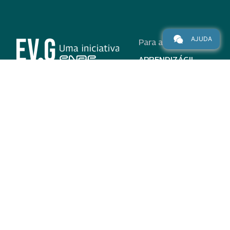
AJUDA
Para alunos
APRENDIZÁGIL
CURSOS
PROGRAMAS
INSTITUCIONAL
AJUDA
Para parceiros
Nas redes
ADESÃO
INSTITUIÇÕES
PARTICIPANTES
EV.G EM NÚMEROS
VALIDAÇÃO DE
DOCUMENTOS