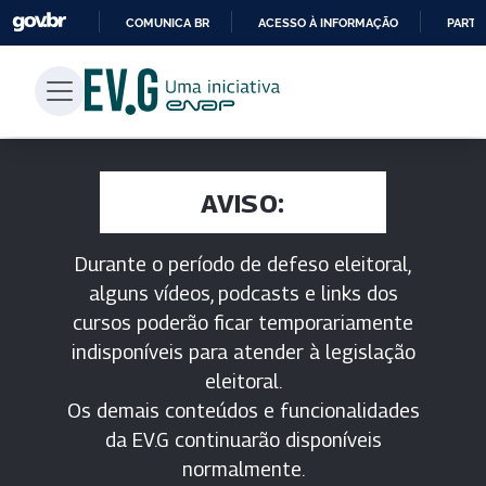
COMUNICA BR
ACESSO À INFORMAÇÃO
PARTI
IR
PARA
O
CONTEÚDO
AVISO:
Durante o período de defeso eleitoral,
alguns vídeos, podcasts e links dos
cursos poderão ficar temporariamente
indisponíveis para atender à legislação
eleitoral.
Os demais conteúdos e funcionalidades
da EV.G continuarão disponíveis
normalmente.