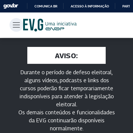
COMUNICA BR
ACESSO À INFORMAÇÃO
PARTI
IR
PARA
O
CONTEÚDO
AVISO:
Durante o período de defeso eleitoral,
alguns vídeos, podcasts e links dos
cursos poderão ficar temporariamente
indisponíveis para atender à legislação
eleitoral.
Os demais conteúdos e funcionalidades
da EV.G continuarão disponíveis
normalmente.