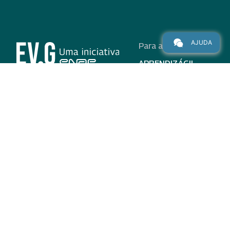
AJUDA
Para alunos
APRENDIZÁGIL
CURSOS
PROGRAMAS
INSTITUCIONAL
AJUDA
Para parceiros
Nas redes
ADESÃO
INSTITUIÇÕES
PARTICIPANTES
EV.G EM NÚMEROS
VALIDAÇÃO DE
DOCUMENTOS