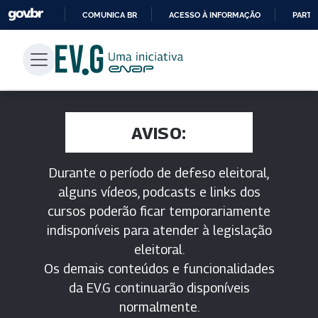
COMUNICA BR
ACESSO À INFORMAÇÃO
PARTI
IR
PARA
O
CONTEÚDO
AVISO:
Durante o período de defeso eleitoral,
alguns vídeos, podcasts e links dos
cursos poderão ficar temporariamente
indisponíveis para atender à legislação
eleitoral.
Os demais conteúdos e funcionalidades
da EV.G continuarão disponíveis
normalmente.