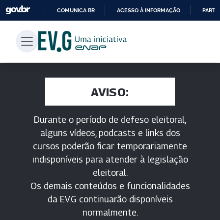
COMUNICA BR
ACESSO À INFORMAÇÃO
PARTI
IR
PARA
O
CONTEÚDO
AVISO:
Durante o período de defeso eleitoral,
alguns vídeos, podcasts e links dos
cursos poderão ficar temporariamente
indisponíveis para atender à legislação
eleitoral.
Os demais conteúdos e funcionalidades
da EV.G continuarão disponíveis
normalmente.