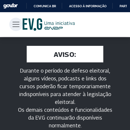
COMUNICA BR
ACESSO À INFORMAÇÃO
PARTI
IR
PARA
O
CONTEÚDO
AVISO:
Durante o período de defeso eleitoral,
alguns vídeos, podcasts e links dos
cursos poderão ficar temporariamente
indisponíveis para atender à legislação
eleitoral.
Os demais conteúdos e funcionalidades
da EV.G continuarão disponíveis
normalmente.