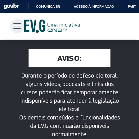
COMUNICA BR
ACESSO À INFORMAÇÃO
PARTI
IR
PARA
O
CONTEÚDO
AVISO:
Durante o período de defeso eleitoral,
alguns vídeos, podcasts e links dos
cursos poderão ficar temporariamente
indisponíveis para atender à legislação
eleitoral.
Os demais conteúdos e funcionalidades
da EV.G continuarão disponíveis
normalmente.