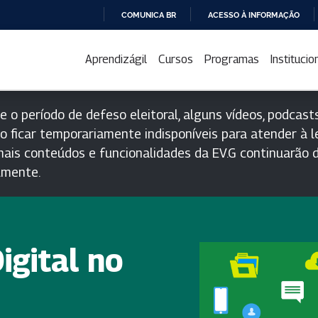
COMUNICA BR
ACESSO À INFORMAÇÃO
IR
PARA
Aprendizágil
Cursos
Programas
Institucio
O
CONTEÚDO
e o período de defeso eleitoral, alguns vídeos, podcasts
o ficar temporariamente indisponíveis para atender à le
ais conteúdos e funcionalidades da EV.G continuarão d
lmente.
gital no