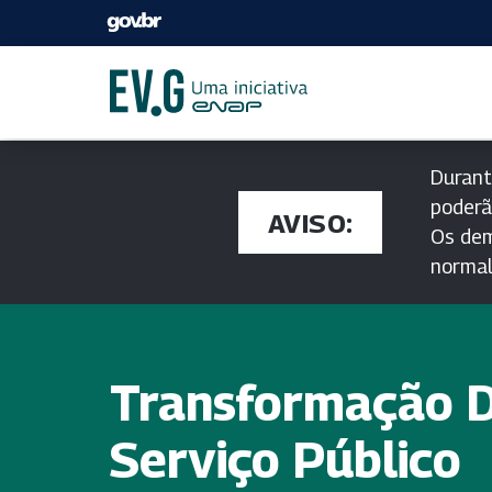
Durant
poderã
AVISO:
Os dem
norma
Transformação Di
Serviço Público