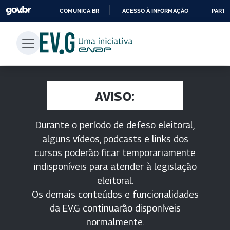
COMUNICA BR
ACESSO À INFORMAÇÃO
PARTI
IR
PARA
O
CONTEÚDO
AVISO:
Durante o período de defeso eleitoral,
alguns vídeos, podcasts e links dos
cursos poderão ficar temporariamente
indisponíveis para atender à legislação
eleitoral.
Os demais conteúdos e funcionalidades
da EV.G continuarão disponíveis
normalmente.