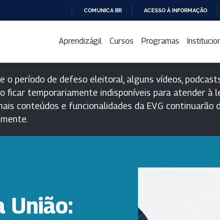
COMUNICA BR
ACESSO À INFORMAÇÃO
IR
PARA
Aprendizágil
Cursos
Programas
Institucio
O
CONTEÚDO
e o período de defeso eleitoral, alguns vídeos, podcasts
o ficar temporariamente indisponíveis para atender à le
ais conteúdos e funcionalidades da EV.G continuarão d
lmente.
a União: