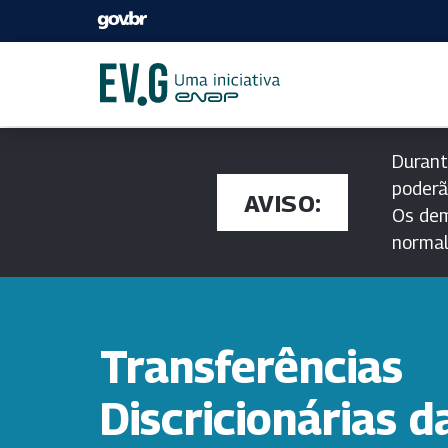
Durant
poderã
AVISO:
Os dem
norma
Transferências
Discricionárias d