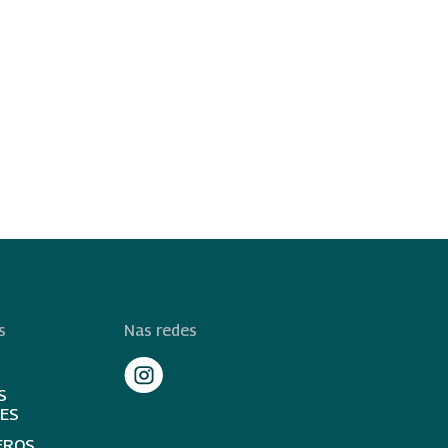
s
Nas redes
S
TES
EROS