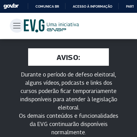
COMUNICA BR
ACESSO À INFORMAÇÃO
PARTI
IR
PARA
O
CONTEÚDO
AVISO:
Durante o período de defeso eleitoral,
alguns vídeos, podcasts e links dos
cursos poderão ficar temporariamente
indisponíveis para atender à legislação
eleitoral.
Os demais conteúdos e funcionalidades
da EV.G continuarão disponíveis
normalmente.