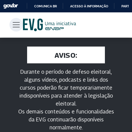
COMUNICA BR
ACESSO À INFORMAÇÃO
PARTI
IR
PARA
O
CONTEÚDO
AVISO:
Durante o período de defeso eleitoral,
alguns vídeos, podcasts e links dos
cursos poderão ficar temporariamente
indisponíveis para atender à legislação
eleitoral.
Os demais conteúdos e funcionalidades
da EV.G continuarão disponíveis
normalmente.