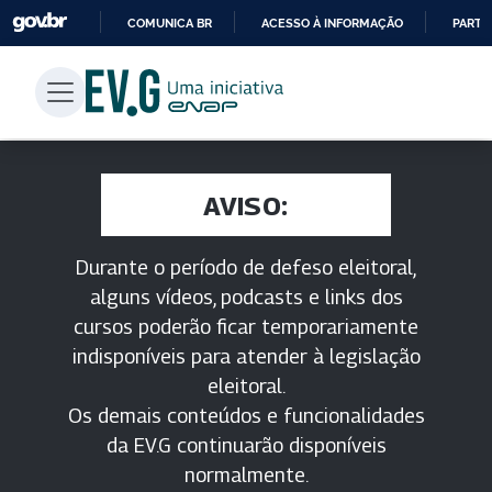
COMUNICA BR
ACESSO À INFORMAÇÃO
PARTI
IR
PARA
O
CONTEÚDO
AVISO:
Durante o período de defeso eleitoral,
alguns vídeos, podcasts e links dos
cursos poderão ficar temporariamente
indisponíveis para atender à legislação
eleitoral.
Os demais conteúdos e funcionalidades
da EV.G continuarão disponíveis
normalmente.