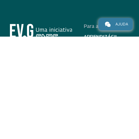
AJUDA
Para alunos
APRENDIZÁGIL
CURSOS
PROGRAMAS
INSTITUCIONAL
AJUDA
Para parceiros
Nas redes
ADESÃO
INSTITUIÇÕES
PARTICIPANTES
EV.G EM NÚMEROS
VALIDAÇÃO DE
DOCUMENTOS