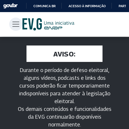
COMUNICA BR
ACESSO À INFORMAÇÃO
PARTI
IR
PARA
O
CONTEÚDO
AVISO:
Durante o período de defeso eleitoral,
alguns vídeos, podcasts e links dos
cursos poderão ficar temporariamente
indisponíveis para atender à legislação
eleitoral.
Os demais conteúdos e funcionalidades
da EV.G continuarão disponíveis
normalmente.