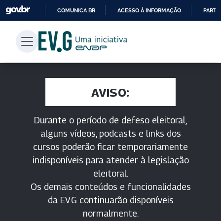
COMUNICA BR
ACESSO À INFORMAÇÃO
PARTI
IR
PARA
O
CONTEÚDO
AVISO:
Durante o período de defeso eleitoral,
alguns vídeos, podcasts e links dos
cursos poderão ficar temporariamente
indisponíveis para atender à legislação
eleitoral.
Os demais conteúdos e funcionalidades
da EV.G continuarão disponíveis
normalmente.