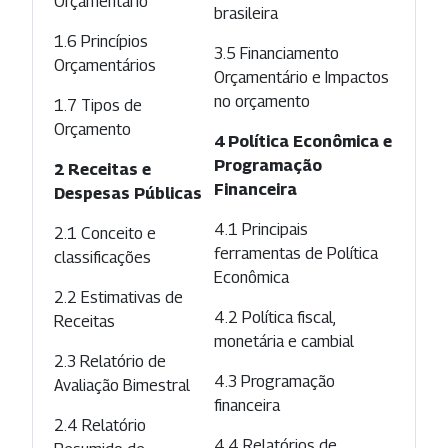
Orçamentário
brasileira
1.6 Princípios
3.5 Financiamento
Orçamentários
Orçamentário e Impactos
no orçamento
1.7 Tipos de
Orçamento
4 Política Econômica e
Programação
2 Receitas e
Financeira
Despesas Públicas
4.1 Principais
2.1 Conceito e
ferramentas de Política
classificações
Econômica
2.2 Estimativas de
4.2 Política fiscal,
Receitas
monetária e cambial
2.3 Relatório de
4.3 Programação
Avaliação Bimestral
financeira
2.4 Relatório
4.4 Relatórios de