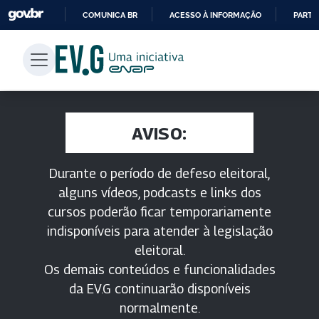
COMUNICA BR
ACESSO À INFORMAÇÃO
PARTI
IR
PARA
O
CONTEÚDO
AVISO:
Durante o período de defeso eleitoral,
alguns vídeos, podcasts e links dos
cursos poderão ficar temporariamente
indisponíveis para atender à legislação
eleitoral.
Os demais conteúdos e funcionalidades
da EV.G continuarão disponíveis
normalmente.