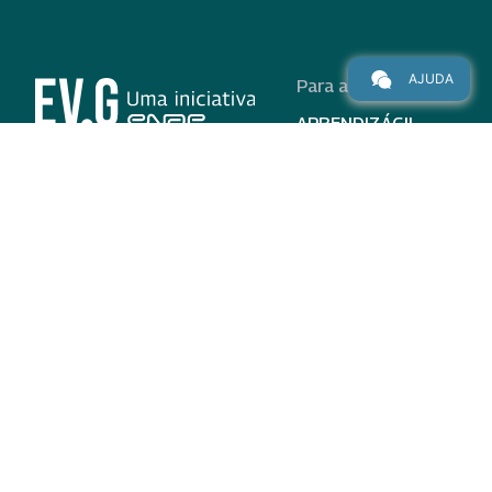
AJUDA
Para alunos
APRENDIZÁGIL
CURSOS
PROGRAMAS
INSTITUCIONAL
AJUDA
Para parceiros
Nas redes
ADESÃO
INSTITUIÇÕES
PARTICIPANTES
EV.G EM NÚMEROS
VALIDAÇÃO DE
DOCUMENTOS