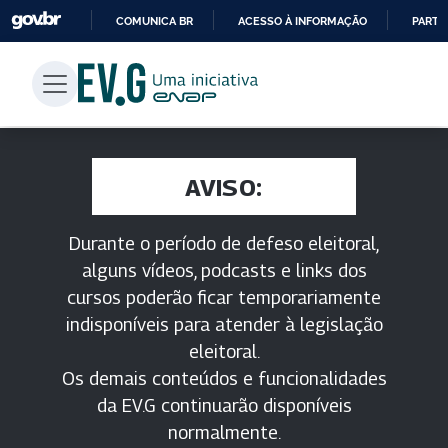
COMUNICA BR
ACESSO À INFORMAÇÃO
PARTI
IR
PARA
O
CONTEÚDO
AVISO:
Durante o período de defeso eleitoral,
alguns vídeos, podcasts e links dos
cursos poderão ficar temporariamente
indisponíveis para atender à legislação
eleitoral.
Os demais conteúdos e funcionalidades
da EV.G continuarão disponíveis
normalmente.