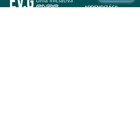
APRENDIZÁGIL
CURSOS
PROGRAMAS
INSTITUCIONAL
AJUDA
Para parceiros
Nas redes
ADESÃO
INSTITUIÇÕES
PARTICIPANTES
EV.G EM NÚMEROS
VALIDAÇÃO DE
DOCUMENTOS
TERMO DE USO E AVISO
DE PRIVACIDADE