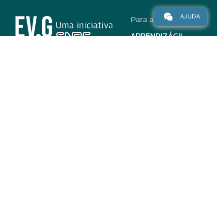
AJUDA
Para alunos
APRENDIZÁGIL
CURSOS
PROGRAMAS
INSTITUCIONAL
AJUDA
Para parceiros
Nas redes
ADESÃO
INSTITUIÇÕES
PARTICIPANTES
EV.G EM NÚMEROS
VALIDAÇÃO DE
DOCUMENTOS
TERMO DE USO E AVISO
DE PRIVACIDADE