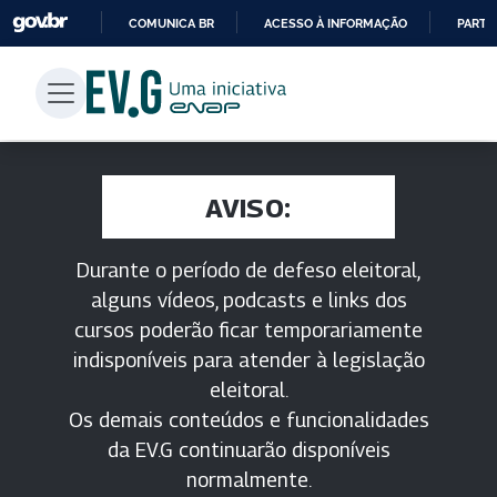
COMUNICA BR
ACESSO À INFORMAÇÃO
PARTI
IR
PARA
O
CONTEÚDO
AVISO:
Durante o período de defeso eleitoral,
alguns vídeos, podcasts e links dos
cursos poderão ficar temporariamente
indisponíveis para atender à legislação
eleitoral.
Os demais conteúdos e funcionalidades
da EV.G continuarão disponíveis
normalmente.