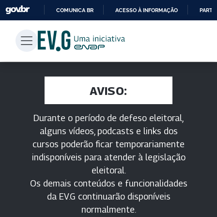
COMUNICA BR
ACESSO À INFORMAÇÃO
PARTI
IR
PARA
O
CONTEÚDO
AVISO:
Durante o período de defeso eleitoral,
alguns vídeos, podcasts e links dos
cursos poderão ficar temporariamente
indisponíveis para atender à legislação
eleitoral.
Os demais conteúdos e funcionalidades
da EV.G continuarão disponíveis
normalmente.