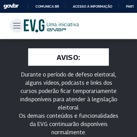
COMUNICA BR
ACESSO À INFORMAÇÃO
PARTI
IR
PARA
O
CONTEÚDO
AVISO:
Durante o período de defeso eleitoral,
alguns vídeos, podcasts e links dos
cursos poderão ficar temporariamente
indisponíveis para atender à legislação
eleitoral.
Os demais conteúdos e funcionalidades
da EV.G continuarão disponíveis
normalmente.