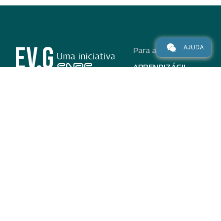
AJUDA
Para alunos
APRENDIZÁGIL
CURSOS
PROGRAMAS
INSTITUCIONAL
AJUDA
Para parceiros
Nas redes
ADESÃO
INSTITUIÇÕES
PARTICIPANTES
EV.G EM NÚMEROS
VALIDAÇÃO DE
DOCUMENTOS