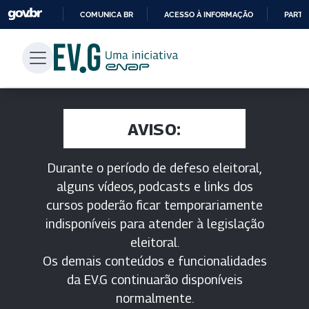
COMUNICA BR
ACESSO À INFORMAÇÃO
PARTI
IR
PARA
O
CONTEÚDO
AVISO:
Durante o período de defeso eleitoral,
alguns vídeos, podcasts e links dos
cursos poderão ficar temporariamente
indisponíveis para atender à legislação
eleitoral.
Os demais conteúdos e funcionalidades
da EV.G continuarão disponíveis
normalmente.