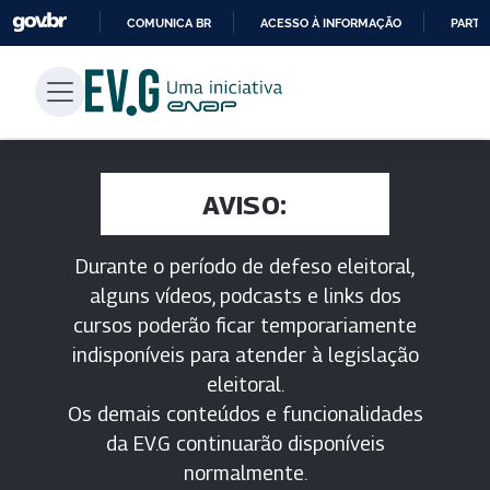
COMUNICA BR
ACESSO À INFORMAÇÃO
PARTI
IR
PARA
O
CONTEÚDO
AVISO:
Durante o período de defeso eleitoral,
alguns vídeos, podcasts e links dos
cursos poderão ficar temporariamente
indisponíveis para atender à legislação
eleitoral.
Os demais conteúdos e funcionalidades
da EV.G continuarão disponíveis
normalmente.