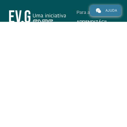
AJUDA
Para alunos
APRENDIZÁGIL
CURSOS
PROGRAMAS
INSTITUCIONAL
AJUDA
Para parceiros
Nas redes
ADESÃO
INSTITUIÇÕES
PARTICIPANTES
EV.G EM NÚMEROS
VALIDAÇÃO DE
DOCUMENTOS
TERMO DE USO E AVISO
DE PRIVACIDADE