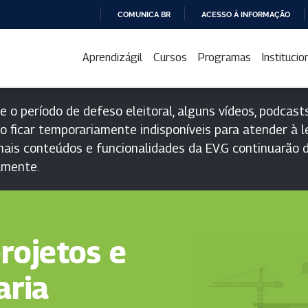
COMUNICA BR
ACESSO À INFORMAÇÃO
IR
PARA
Aprendizágil
Cursos
Programas
Institucio
O
CONTEÚDO
e o período de defeso eleitoral, alguns vídeos, podcasts
o ficar temporariamente indisponíveis para atender à le
ais conteúdos e funcionalidades da EV.G continuarão d
lmente.
rojetos e
aria