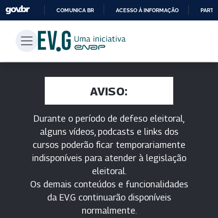
COMUNICA BR
ACESSO À INFORMAÇÃO
PARTI
IR
PARA
O
CONTEÚDO
AVISO:
Durante o período de defeso eleitoral,
alguns vídeos, podcasts e links dos
cursos poderão ficar temporariamente
indisponíveis para atender à legislação
eleitoral.
Os demais conteúdos e funcionalidades
da EV.G continuarão disponíveis
normalmente.