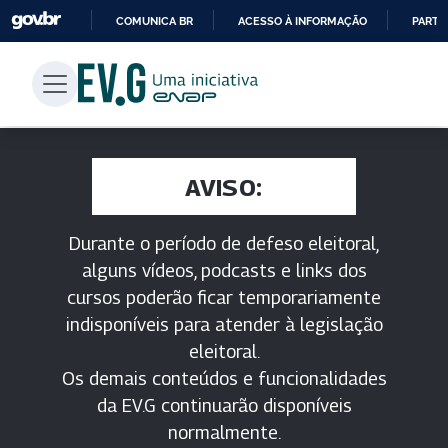
COMUNICA BR
ACESSO À INFORMAÇÃO
PARTI
IR
PARA
O
CONTEÚDO
AVISO:
Durante o período de defeso eleitoral,
alguns vídeos, podcasts e links dos
cursos poderão ficar temporariamente
indisponíveis para atender à legislação
eleitoral.
Os demais conteúdos e funcionalidades
da EV.G continuarão disponíveis
normalmente.