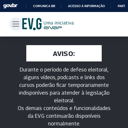
COMUNICA BR
ACESSO À INFORMAÇÃO
PARTI
IR
PARA
O
CONTEÚDO
AVISO:
Durante o período de defeso eleitoral,
alguns vídeos, podcasts e links dos
cursos poderão ficar temporariamente
indisponíveis para atender à legislação
eleitoral.
Os demais conteúdos e funcionalidades
da EV.G continuarão disponíveis
normalmente.