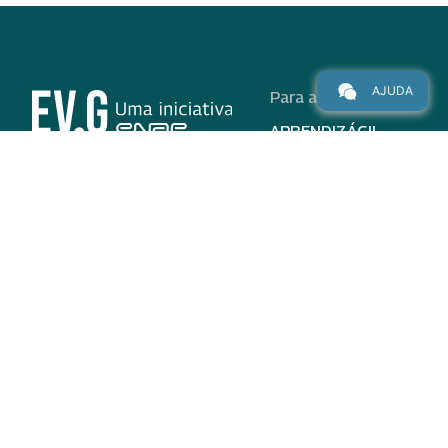
AJUDA
Para alunos
APRENDIZÁGIL
CURSOS
PROGRAMAS
INSTITUCIONAL
AJUDA
Para parceiros
Nas redes
ADESÃO
INSTITUIÇÕES
PARTICIPANTES
EV.G EM NÚMEROS
VALIDAÇÃO DE
DOCUMENTOS