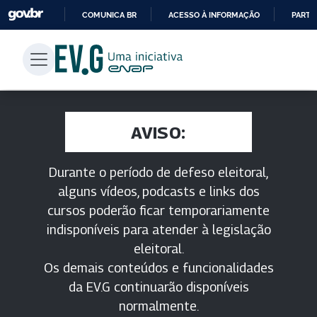
COMUNICA BR
ACESSO À INFORMAÇÃO
PARTI
IR
PARA
O
CONTEÚDO
AVISO:
Durante o período de defeso eleitoral,
alguns vídeos, podcasts e links dos
cursos poderão ficar temporariamente
indisponíveis para atender à legislação
eleitoral.
Os demais conteúdos e funcionalidades
da EV.G continuarão disponíveis
normalmente.