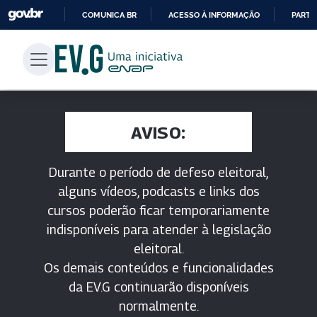
COMUNICA BR
ACESSO À INFORMAÇÃO
PARTI
IR
PARA
O
CONTEÚDO
AVISO:
Durante o período de defeso eleitoral,
alguns vídeos, podcasts e links dos
cursos poderão ficar temporariamente
indisponíveis para atender à legislação
eleitoral.
Os demais conteúdos e funcionalidades
da EV.G continuarão disponíveis
normalmente.