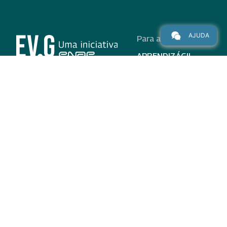
AJUDA
Para alunos
APRENDIZÁGIL
CURSOS
PROGRAMAS
INSTITUCIONAL
AJUDA
Para parceiros
Nas redes
ADESÃO
INSTITUIÇÕES
PARTICIPANTES
EV.G EM NÚMEROS
VALIDAÇÃO DE
DOCUMENTOS