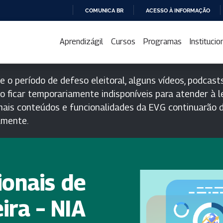
COMUNICA BR
ACESSO À INFORMAÇÃO
IR
PARA
Aprendizágil
Cursos
Programas
Institucio
O
CONTEÚDO
e o período de defeso eleitoral, alguns vídeos, podcasts
o ficar temporariamente indisponíveis para atender à le
ais conteúdos e funcionalidades da EV.G continuarão d
lmente.
onais de
ira – NIA