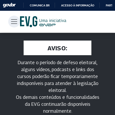
COMUNICA BR
ACESSO À INFORMAÇÃO
PARTI
IR
PARA
O
CONTEÚDO
AVISO:
Durante o período de defeso eleitoral,
alguns vídeos, podcasts e links dos
cursos poderão ficar temporariamente
indisponíveis para atender à legislação
eleitoral.
Os demais conteúdos e funcionalidades
da EV.G continuarão disponíveis
normalmente.