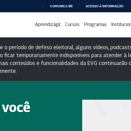
COMUNICA BR
ACESSO À INFORMAÇÃO
IR
PARA
Aprendizágil
Cursos
Programas
Institucio
O
CONTEÚDO
e o período de defeso eleitoral, alguns vídeos, podcasts
o ficar temporariamente indisponíveis para atender à le
ais conteúdos e funcionalidades da EV.G continuarão d
lmente.
 você