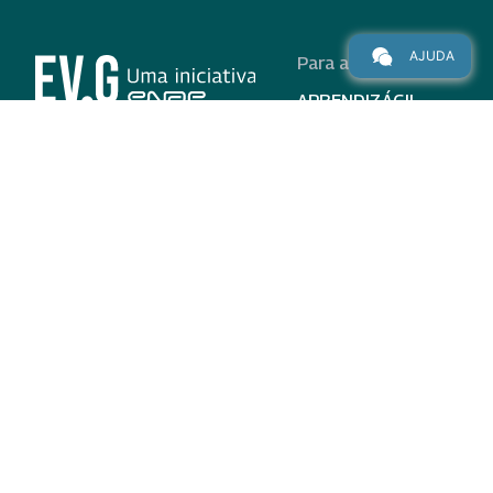
AJUDA
Para alunos
APRENDIZÁGIL
CURSOS
PROGRAMAS
INSTITUCIONAL
AJUDA
Para parceiros
Nas redes
ADESÃO
INSTITUIÇÕES
PARTICIPANTES
EV.G EM NÚMEROS
VALIDAÇÃO DE
DOCUMENTOS
TERMO DE USO E AVISO