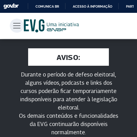
COMUNICA BR
ACESSO À INFORMAÇÃO
PARTI
IR
PARA
O
CONTEÚDO
AVISO:
Durante o período de defeso eleitoral,
alguns vídeos, podcasts e links dos
cursos poderão ficar temporariamente
indisponíveis para atender à legislação
eleitoral.
Os demais conteúdos e funcionalidades
da EV.G continuarão disponíveis
normalmente.